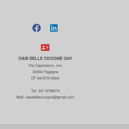
OASI DELLE CICOGNE OdV
Via Caporiacco, snc
33034 Fagagna
CF 94157310304
Tel: 331 9788574
Mail: oasidellecicogne@gmail.com