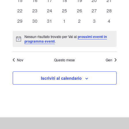
15
16
17
18
19
20
21
eventi
eventi
eventi
eventi
eventi
eventi
eventi
0
0
0
0
0
0
0
22
23
24
25
26
27
28
eventi
eventi
eventi
eventi
eventi
eventi
eventi
0
0
0
0
0
0
0
29
30
31
1
2
3
4
eventi
eventi
eventi
eventi
eventi
eventi
eventi
Nessun risultato trovato per Vai ai
prossimi eventi in
Notice
programma eventi
.
Nov
Questo mese
Gen
Iscriviti al calendario