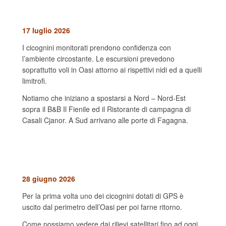
17 luglio 2026
I cicognini monitorati prendono confidenza con
l’ambiente circostante. Le escursioni prevedono
soprattutto voli in Oasi attorno ai rispettivi nidi ed a quelli
limitrofi.
Notiamo che iniziano a spostarsi a Nord – Nord-Est
sopra il B&B Il Fienile ed il Ristorante di campagna di
Casali Cjanor. A Sud arrivano alle porte di Fagagna.
28 giugno 2026
Per la prima volta uno dei cicognini dotati di GPS è
uscito dal perimetro dell’Oasi per poi farne ritorno.
Come possiamo vedere dai rilievi satellitari fino ad oggi,