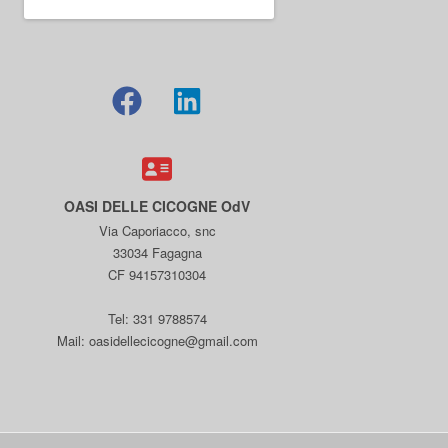
OASI DELLE CICOGNE OdV
Via Caporiacco, snc
33034 Fagagna
CF 94157310304
Tel: 331 9788574
Mail: oasidellecicogne@gmail.com