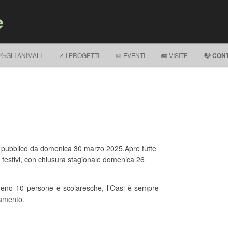
e
Vai al contenuto
🦆GLI ANIMALI
📌 I PROGETTI
📅 EVENTI
🚌 VISITE
📭 CON
l pubblico da domenica 30 marzo 2025.Apre tutte
 festivi, con chiusura stagionale domenica 26
meno 10 persone e scolaresche, l’Oasi è sempre
amento.