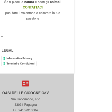
Se ti piace la
natura
e adori gli
animali
CONTATTACI
puoi fare il volontario e coltivare la tua
passione
LEGAL
Informativa Privacy
Termini e Condizioni
OASI DELLE CICOGNE OdV
Via Caporiacco, snc
33034 Fagagna
CF 94157310304