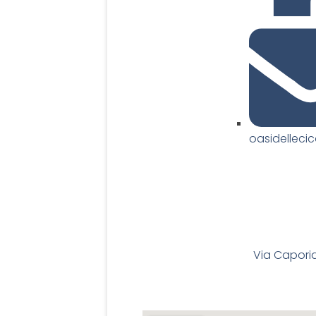
oasidellec
Via Capori