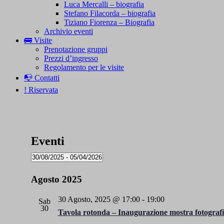
Luca Mercalli – biografia
Stefano Filacorda – biografia
Tiziano Fiorenza – Biografia
Archivio eventi
🚌 Visite
Prenotazione gruppi
Prezzi d’ingresso
Regolamento per le visite
📭 Contatti
! Riservata
Eventi
30/08/2025
 - 
05/04/2026
Seleziona
la
Agosto 2025
data.
30 Agosto, 2025 @ 17:00
-
19:00
Sab
30
Tavola rotonda – Inaugurazione mostra fotogra