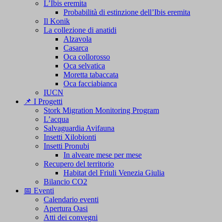
L’Ibis eremita
Probabilità di estinzione dell’Ibis eremita
Il Konik
La collezione di anatidi
Alzavola
Casarca
Oca collorosso
Oca selvatica
Moretta tabaccata
Oca facciabianca
IUCN
📌 I Progetti
Stork Migration Monitoring Program
L’acqua
Salvaguardia Avifauna
Insetti Xilobionti
Insetti Pronubi
In alveare mese per mese
Recupero del territorio
Habitat del Friuli Venezia Giulia
Bilancio CO2
📅 Eventi
Calendario eventi
Apertura Oasi
Atti dei convegni