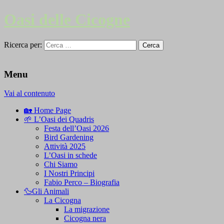
Oasi delle Cicogne
Ricerca per:
Menu
Vai al contenuto
🏡 Home Page
🌱 L’Oasi dei Quadris
Festa dell’Oasi 2026
Bird Gardening
Attività 2025
L’Oasi in schede
Chi Siamo
I Nostri Principi
Fabio Perco – Biografia
🦆Gli Animali
La Cicogna
La migrazione
Cicogna nera