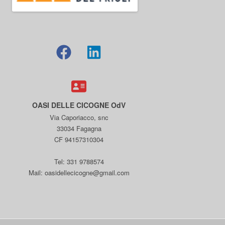
OASI DELLE CICOGNE OdV
Via Caporiacco, snc
33034 Fagagna
CF 94157310304
Tel: 331 9788574
Mail: oasidellecicogne@gmail.com