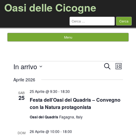
Oasi delle Cicogne
Ricerca
per:
Menu
Vai al contenuto
Eventi
Eventi
Evento
In arrivo
Cerca
Ricerca
Viste
Lista
e
Navigazi
Seleziona
viste
la
Aprile 2026
Navigazione
data.
25 Aprile @ 9:30
-
18:30
SAB
25
Festa dell’Oasi dei Quadris – Convegno
con la Natura protagonista
Oasi dei Quadris
Fagagna, Italy
26 Aprile @ 10:00
-
18:00
DOM