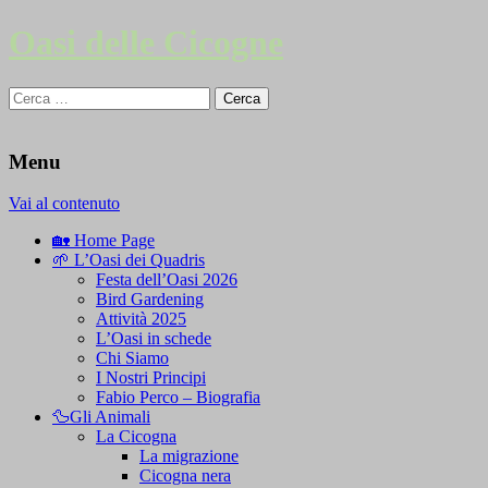
Oasi delle Cicogne
Ricerca
per:
Menu
Vai al contenuto
🏡 Home Page
🌱 L’Oasi dei Quadris
Festa dell’Oasi 2026
Bird Gardening
Attività 2025
L’Oasi in schede
Chi Siamo
I Nostri Principi
Fabio Perco – Biografia
🦆Gli Animali
La Cicogna
La migrazione
Cicogna nera