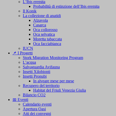
L’Ibis eremita
Probabilità di estinzione dell’Ibis eremita
Il Konik
La collezione di anatidi
Alzavola
Casarca
Oca collorosso
Oca selvatica
Moretta tabaccata
Oca facciabianca
IUCN
📌 I Progetti
Stork Migration Monitoring Program
L’acqua
Salvaguardia Avifauna
Insetti Xilobionti
Insetti Pronubi
In alveare mese per mese
Recupero del territorio
Habitat del Friuli Venezia Giulia
Bilancio CO2
📅 Eventi
Calendario eventi
Apertura Oasi
Atti dei convegni