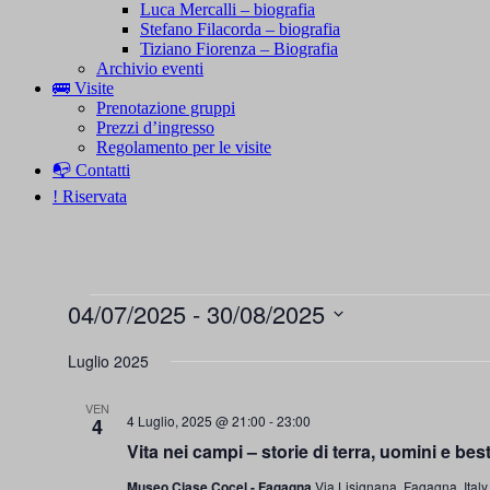
Luca Mercalli – biografia
Stefano Filacorda – biografia
Tiziano Fiorenza – Biografia
Archivio eventi
🚌 Visite
Prenotazione gruppi
Prezzi d’ingresso
Regolamento per le visite
📭 Contatti
! Riservata
Eventi
04/07/2025
 - 
30/08/2025
Seleziona
la
Luglio 2025
data.
VEN
4 Luglio, 2025 @ 21:00
-
23:00
4
Vita nei campi – storie di terra, uomini e 
Museo Cjase Cocel - Fagagna
Via Lisignana, Fagagna, Italy