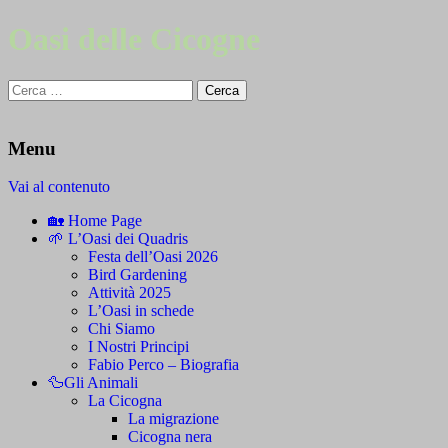
Oasi delle Cicogne
Ricerca
per:
Menu
Vai al contenuto
🏡 Home Page
🌱 L’Oasi dei Quadris
Festa dell’Oasi 2026
Bird Gardening
Attività 2025
L’Oasi in schede
Chi Siamo
I Nostri Principi
Fabio Perco – Biografia
🦆Gli Animali
La Cicogna
La migrazione
Cicogna nera