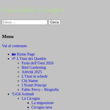
Oasi delle Cicogne
Ricerca
per:
Menu
Vai al contenuto
🏡 Home Page
🌱 L’Oasi dei Quadris
Festa dell’Oasi 2026
Bird Gardening
Attività 2025
L’Oasi in schede
Chi Siamo
I Nostri Principi
Fabio Perco – Biografia
🦆Gli Animali
La Cicogna
La migrazione
Cicogna nera