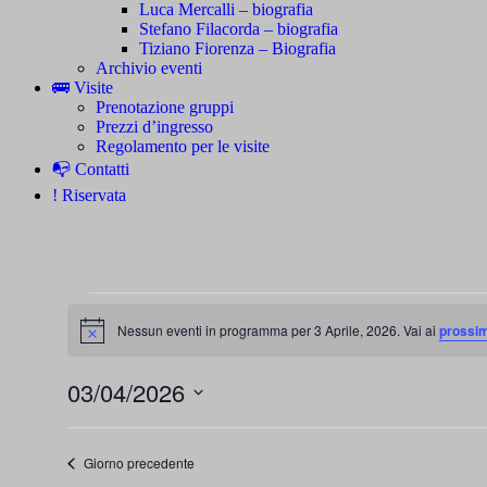
Luca Mercalli – biografia
Stefano Filacorda – biografia
Tiziano Fiorenza – Biografia
Archivio eventi
🚌 Visite
Prenotazione gruppi
Prezzi d’ingresso
Regolamento per le visite
📭 Contatti
! Riservata
Eventi
Nessun eventi in programma per 3 Aprile, 2026. Vai ai
prossim
for
Notice
3
03/04/2026
Aprile,
Seleziona
2026
la
data.
Giorno precedente