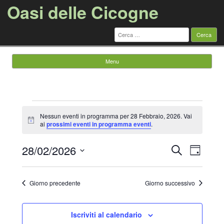
Oasi delle Cicogne
Ricerca
per:
Menu
Vai al contenuto
Eventi
for
Nessun eventi in programma per 28 Febbraio, 2026. Vai
28
Notice
ai
prossimi eventi in programma eventi
.
Febbraio,
2026
Eventi
Evento
28/02/2026
Cerca
Ricerca
Viste
Giorno
e
Navigazi
Seleziona
viste
la
Navigazione
data.
Giorno precedente
Giorno successivo
Iscriviti al calendario