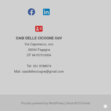
OASI DELLE CICOGNE OdV
Via Caporiacco, snc
33034 Fagagna
CF 94157310304
Tel: 331 9788574
Mail: oasidellecicogne@gmail.com
Proudly powered by WordPress
|
Tema RCG Forest