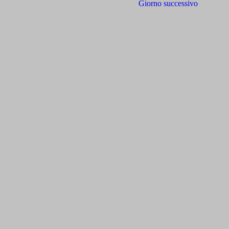
Giorno successivo
viste
Navigazione