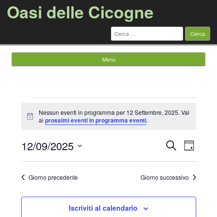
Oasi delle Cicogne
Ricerca
per:
Menu
Vai al contenuto
Eventi
for
Nessun eventi in programma per 12 Settembre, 2025. Vai
12
Notice
ai
prossimi eventi in programma eventi
.
Settembre,
2025
Eventi
Evento
12/09/2025
Cerca
Ricerca
Viste
Giorno
e
Navigazi
Seleziona
viste
la
Navigazione
data.
Giorno precedente
Giorno successivo
Iscriviti al calendario