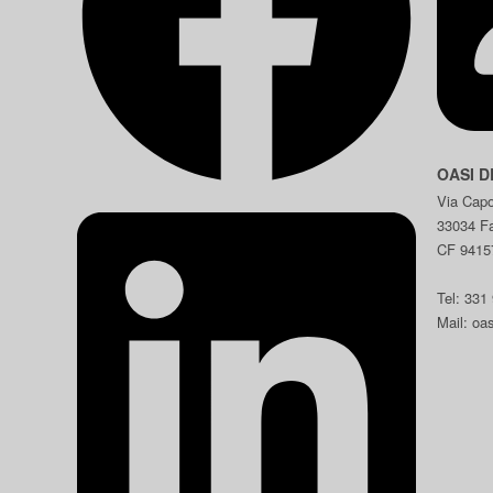
OASI D
Via Capo
33034 F
CF 9415
Tel: 331
Mail: oa