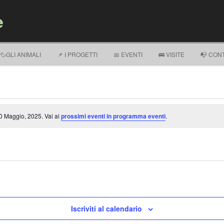
e
Vai al contenuto
🦆GLI ANIMALI
📌 I PROGETTI
📅 EVENTI
🚌 VISITE
📭 CONT
0 Maggio, 2025. Vai ai
prossimi eventi in programma eventi
.
Iscriviti al calendario