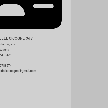
ELLE CICOGNE OdV
riacco, snc
agagna
7310304
 9788574
sidellecicogne@gmail.com