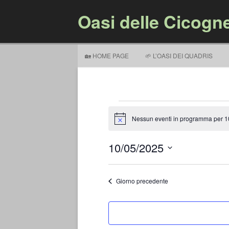
Oasi delle Cicogn
🏡 HOME PAGE
🌱 L’OASI DEI QUADRIS
Eventi
for
10
Nessun eventi in programma per 1
Notice
Maggio,
2025
10/05/2025
Seleziona
la
data.
Giorno precedente