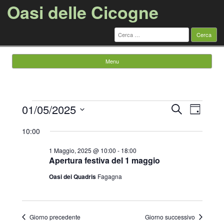
Oasi delle Cicogne
Ricerca
per:
Menu
Vai al contenuto
Eventi
Eventi
Evento
01/05/2025
Cerca
for
Ricerca
Viste
Giorno
1
e
Navigazi
Seleziona
Maggio,
viste
la
10:00
2025
Navigazione
data.
1 Maggio, 2025 @ 10:00
-
18:00
Apertura festiva del 1 maggio
Oasi dei Quadris
Fagagna
Giorno precedente
Giorno successivo