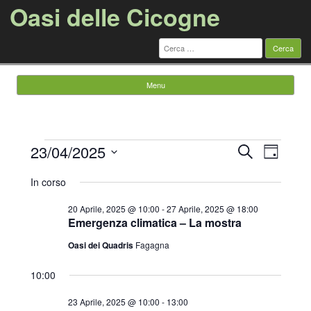
Oasi delle Cicogne
Ricerca
per:
Menu
Vai al contenuto
Eventi
Eventi
Evento
23/04/2025
Cerca
for
Ricerca
Viste
Giorno
23
e
Navigazi
Seleziona
Aprile,
viste
la
In corso
2025
Navigazione
data.
20 Aprile, 2025 @ 10:00
-
27 Aprile, 2025 @ 18:00
Emergenza climatica – La mostra
Oasi dei Quadris
Fagagna
10:00
23 Aprile, 2025 @ 10:00
-
13:00