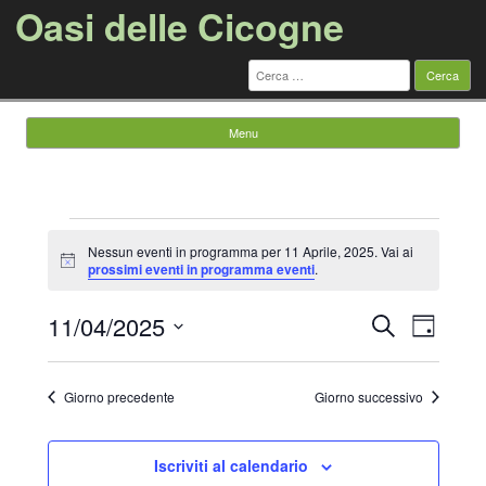
Oasi delle Cicogne
Ricerca
per:
Menu
Vai al contenuto
Eventi
for
Nessun eventi in programma per 11 Aprile, 2025. Vai ai
11
Notice
prossimi eventi in programma eventi
.
Aprile,
2025
Eventi
Evento
11/04/2025
Cerca
Ricerca
Viste
Giorno
e
Navigazi
Seleziona
viste
la
Navigazione
data.
Giorno precedente
Giorno successivo
Iscriviti al calendario