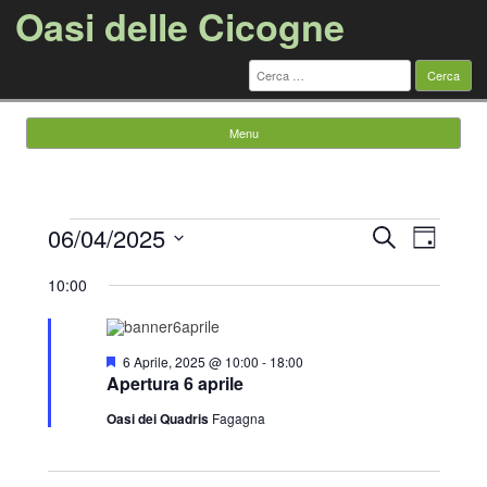
Oasi delle Cicogne
Ricerca
per:
Menu
Vai al contenuto
Eventi
Eventi
Evento
06/04/2025
Cerca
for
Ricerca
Viste
Giorno
6
e
Navigazi
Seleziona
Aprile,
viste
la
10:00
2025
Navigazione
data.
Segnalati
6 Aprile, 2025 @ 10:00
-
18:00
Apertura 6 aprile
Oasi dei Quadris
Fagagna