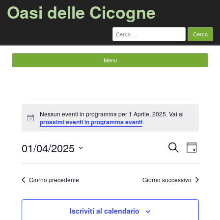
Oasi delle Cicogne
Ricerca
per:
Menu
Vai al contenuto
Eventi
for
Nessun eventi in programma per 1 Aprile, 2025. Vai ai
1
Notice
prossimi eventi in programma eventi
.
Aprile,
2025
Eventi
Evento
01/04/2025
Cerca
Ricerca
Viste
Giorno
e
Navigazi
Seleziona
viste
la
Navigazione
data.
Giorno precedente
Giorno successivo
Iscriviti al calendario