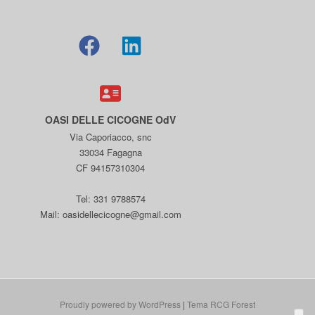
OASI DELLE CICOGNE OdV
Via Caporiacco, snc
33034 Fagagna
CF 94157310304
Tel: 331 9788574
Mail: oasidellecicogne@gmail.com
Proudly powered by WordPress
|
Tema RCG Forest