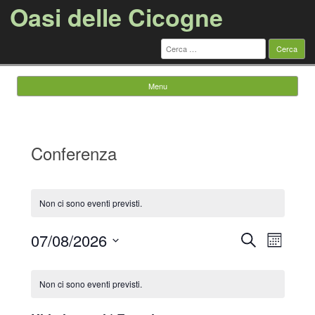
Oasi delle Cicogne
Ricerca
per:
Menu
Vai al contenuto
Conferenza
Non ci sono eventi previsti.
Eventi
Evento
07/08/2026
Cerca
Ricerca
Viste
Mese
e
Navigazi
Seleziona
viste
la
Calendario
Navigazione
data.
di
Non ci sono eventi previsti.
Eventi